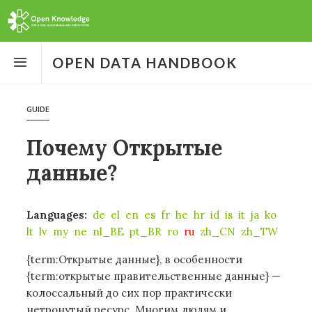
Open
the
OPEN DATA HANDBOOK
menu
GUIDE
Почему Открытые
данные?
Languages:
de
el
en
es
fr
he
hr
id
is
it
ja
ko
lt
lv
my
ne
nl_BE
pt_BR
ro
ru
zh_CN
zh_TW
{term:Открытые данные}, в особенности
{term:открытые правительственные данные} —
колоссальный до сих пор практически
нетронутый ресурс. Многим людям и