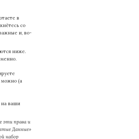
отаете в
кнётесь со
важные и, во-
ются ниже.
еменно.
ируете
 можно (а
 на ваши
 эти права и
рытые Данные»
ой набор