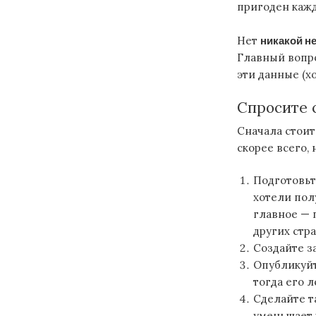
пригоден кажд
Нет
никакой н
Главный вопро
эти данные (х
Спросите 
Сначала стоит
скорее всего,
Подготовьт
хотели пол
главное — 
других стра
Создайте з
Опубликуйт
тогда его 
Сделайте т
уменьшает 