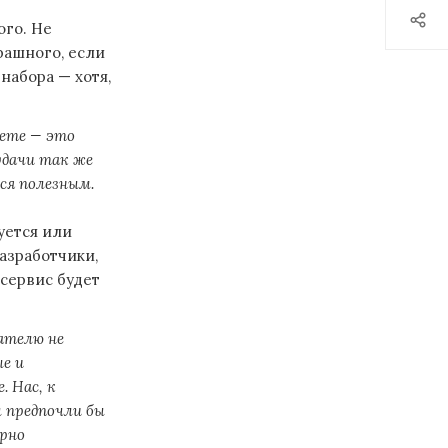
ого. Не
рашного, если
набора — хотя,
жете — это
удачи так же
ся полезным.
уется или
азработчики,
 сервис будет
ателю не
ые и
. Нас, к
 предпочли бы
орно