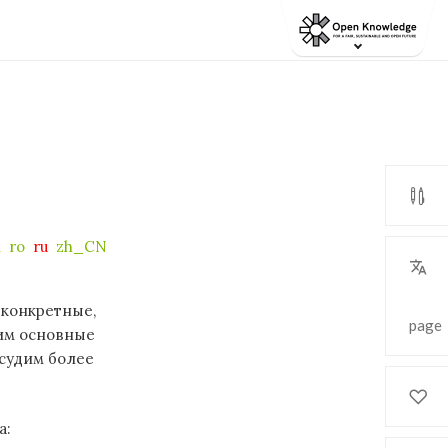
R
ro
ru
zh_CN
 конкретные,
page
рим основные
бсудим более
а: