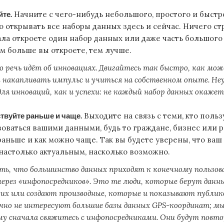
те.
Начните с чего-нибудь небольшого, простого и быстр
о открывать все наборы данных здесь и сейчас. Ничего ст
ала откроете один набор данных или даже часть большого 
ем больше вы откроете, тем лучше.
 речь идёт об инновациях. Двигайтесь так быстро, как мо
 накапливать импульс и учиться на собственном опыте. Не
ля инноваций, как и успехи: не каждый набор данных окажет
твуйте раньше и чаще.
Выходите на связь с теми, кто польз
зоваться вашими данными, будь то граждане, бизнес или р
раньше и как можно чаще. Так вы будете уверены, что ваш
 настолько актуальным, насколько возможно.
ь, что большинство данных приходят к конечному пользов
через «инфопосредников». Это те люди, которые берут данн
их или создают производные, которые и показывают публике
чно не интересуют большие базы данных GPS-координат; мы
у сначала свяжитесь с инфопосредниками. Они будут повт