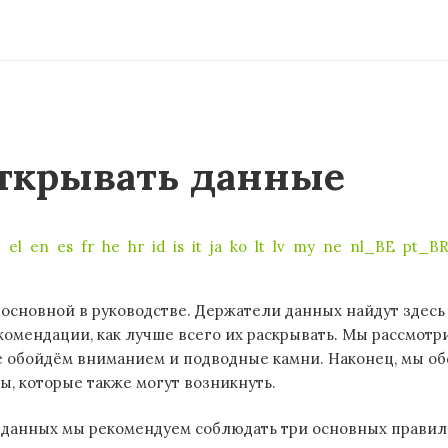
открывать данные
e
el
en
es
fr
he
hr
id
is
it
ja
ko
lt
lv
my
ne
nl_BE
pt_B
 основной в руководстве. Держатели данных найдут здесь
омендации, как лучше всего их раскрывать. Мы рассмот
е обойдём вниманием и подводные камни. Наконец, мы о
ы, которые также могут возникнуть.
 данных мы рекомендуем соблюдать три основных правил