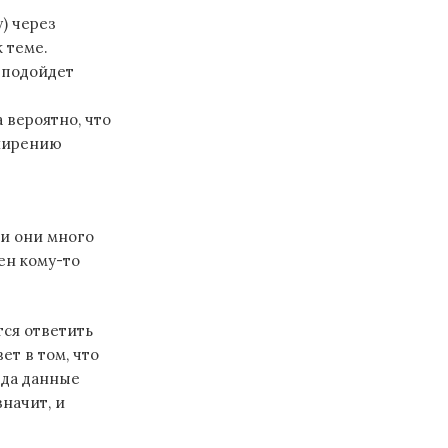
) через
 теме.
 подойдет
 вероятно, что
сширению
ли они много
ен кому-то
тся ответить
т в том, что
гда данные
значит, и