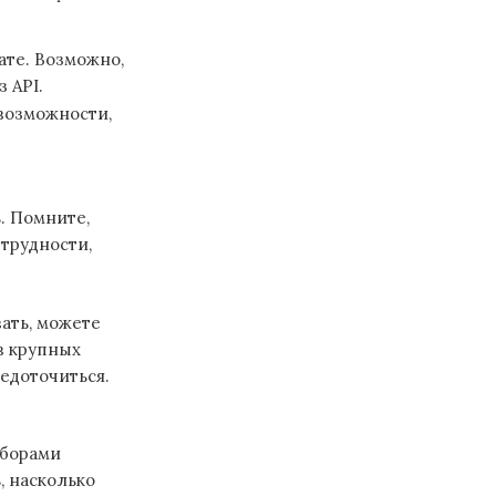
ате. Возможно,
 API.
 возможности,
. Помните,
трудности,
вать, можете
в крупных
редоточиться.
аборами
, насколько