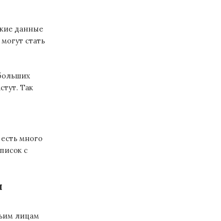
акие данные
могут стать
ебольших
стут. Так
 есть много
писок с
я
тьим лицам