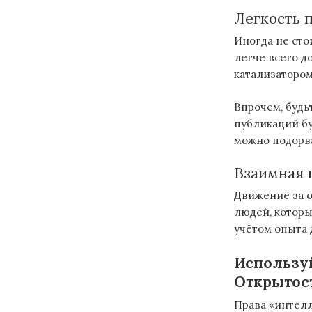
Легкость 
Иногда не сто
легче всего д
катализаторо
Впрочем, будь
публикаций бу
можно подорва
Взаимная 
Движение за о
людей, которы
учётом опыта 
Использу
Открытос
Права «интел