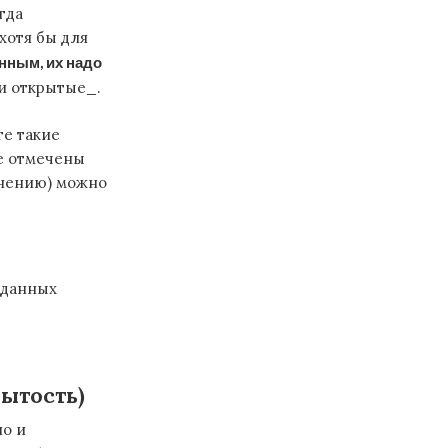
гда
хотя бы для
нным, их надо
ли открытые_.
е такие
е отмечены
енению) можно
 данных
ытость)
но и