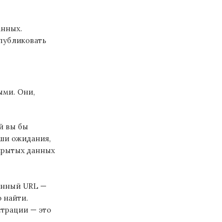
анных.
публиковать
ыми. Они,
й вы бы
аши ожидания,
ткрытых данных
енный URL —
 найти.
страции — это