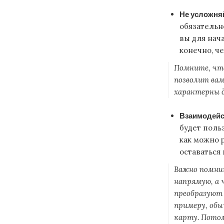
Не усложняй
обязательн
вы для нач
конечно, ч
Помните, что
позволит вам
характерны д
Взаимодейс
будет поль
как можно 
оставаться
Важно помнит
напрямую, а 
преобразуют 
примеру, обы
карту. Потом