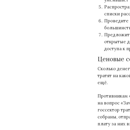
Распростра
списки рас
Проведите 
большинств
Предложите
открытые д
доступа к 
Ценовые с
Сколько денег
тратят на како
ещё.
Противникам «
на вопрос «За
госсектор тра
собраны, отпр
плату за них 