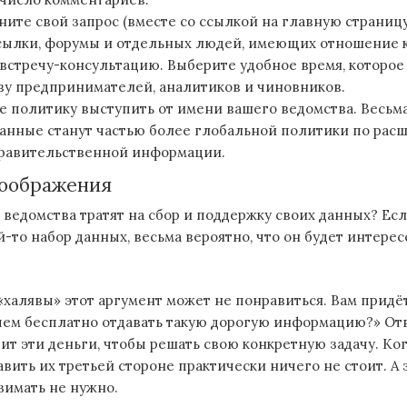
ните свой запрос (вместе со ссылкой на главную страницу
сылки, форумы и отдельных людей, имеющих отношение к
встречу-консультацию. Выберите удобное время, которое
у предпринимателей, аналитиков и чиновников.
 политику выступить от имени вашего ведомства. Весьма
анные станут частью более глобальной политики по ра
правительственной информации.
оображения
 ведомства тратят на сбор и поддержку своих данных? Ес
й-то набор данных, весьма вероятно, что он будет интерес
халявы» этот аргумент может не понравиться. Вам придё
чем бесплатно отдавать такую дорогую информацию?» Отве
тит эти деньги, чтобы решать свою конкретную задачу. Ко
авить их третьей стороне практически ничего не стоит. А 
взимать не нужно.