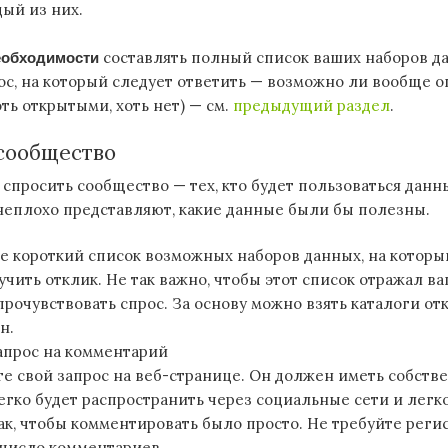
ый из них.
еобходимости
составлять полный список ваших наборов д
с, на который следует ответить — возможно ли вообще о
оть открытыми, хоть нет) — см.
предыдущий раздел
.
сообщество
 спросить сообщество — тех, кто будет пользоваться данн
 неплохо представляют, какие данные были бы полезны.
е короткий список возможных наборов данных, на которы
учить отклик. Не так важно, чтобы этот список отражал в
прочувствовать спрос. За основу можно взять каталоги о
н.
апрос на комментарий
е свой запрос на веб-странице. Он должен иметь собств
легко будет распространить через социальные сети и легко
ак, чтобы комментировать было просто. Не требуйте реги
число комментариев.