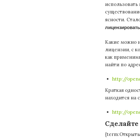
использовать 
существование
ясности. Стал
лицензировать
Какие можно и
лицензии, с к
как применимы
найти по адрес
http://opend
Краткая одно
находится на 
http://ope
Сделайте
{term:Открыты