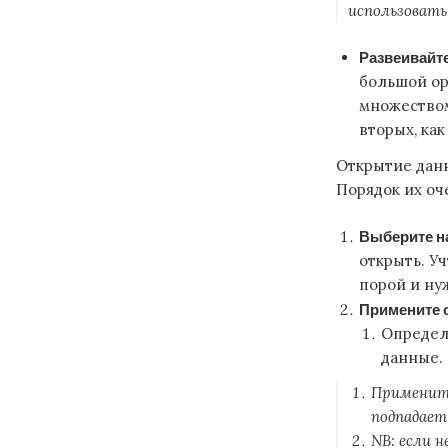
использовать
Развеивайте
большой ор
множеством
вторых, ка
Открытие данн
Порядок их о
Выберите н
открыть. Уч
порой и нуж
Примените 
Определ
данные.
Примените
подпадает
NB: если н