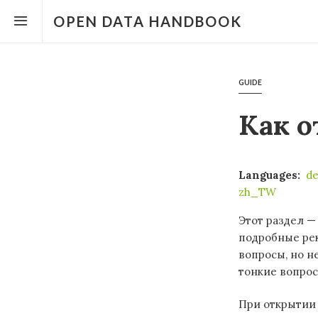
Open
the
OPEN DATA HANDBOOK
menu
GUIDE
Как 
Languages:
d
zh_TW
Этот раздел —
подробные рек
вопросы, но н
тонкие вопрос
При открытии