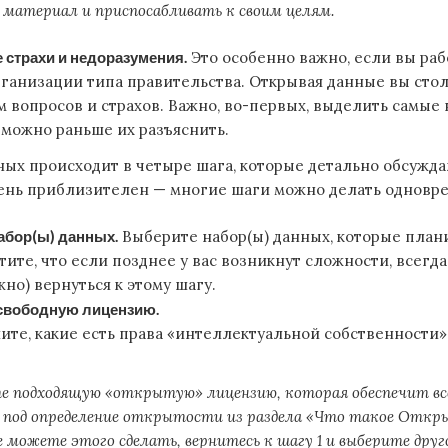
 материал и приспосабливать к своим целям.
 страхи и недоразумения.
Это особенно важно, если вы раб
ганизации типа правительства. Открывая данные вы стол
 вопросов и страхов. Важно, во-первых, выделить самые 
к можно раньше их разъяснить.
ых происходит в четыре шага, которые детально обсужда
чень приблизителен — многие шаги можно делать одновр
абор(ы) данных.
Выберите набор(ы) данных, которые план
тите, что если позднее у вас возникнут сложности, всегда
но) вернуться к этому шагу.
свободную лицензию.
ите, какие есть права «интеллектуальной собственности»
 подходящую «открытую» лицензию, которая обеспечит все
 под определение открытости из раздела «Что такое Отк
е можете этого сделать, вернитесь к шагу 1 и выберите друг