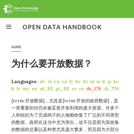
Open
the
OPEN DATA HANDBOOK
menu
GUIDE
为什么要开放数据？
Languages:
de
el
en
es
fr
he
hr
id
is
it
ja
ko
lt
lv
my
ne
nl_BE
pt_BR
ro
ru
zh_CN
zh_TW
{term:开放数据}，尤其是{term:开放的政府数据}，是
一类重要的但仍未被妥善开发利用的庞大资源。许多个
人和组织为了完成鸽子的人物都收集了广泛的不同类型
的数据。政府在这当中尤为突出，这不仅是因为其收集
的数据的总量以及种类尤其庞大繁多，而且因为大部分