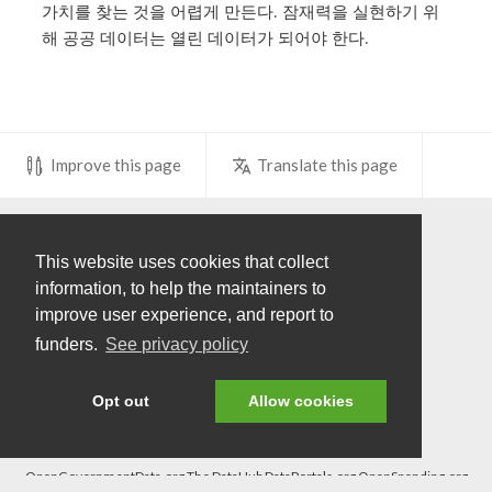
가치를 찾는 것을 어렵게 만든다. 잠재력을 실현하기 위
해 공공 데이터는 열린 데이터가 되어야 한다.
Improve this page
Translate this page
Donate
Share
This website uses cookies that collect
information, to help the maintainers to
SUPPORTED BY
improve user experience, and report to
funders.
See privacy policy
Opt out
Allow cookies
Contribute
Terms of use
Privacy policy
Related Projects
OpenGovernmentData.org
The DataHub
DataPortals.org
OpenSpending.org